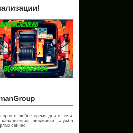
нализации!
ymanGroup
соров в любое время дня и ночи.
канализация, аварийная служба
прямо сейчас!