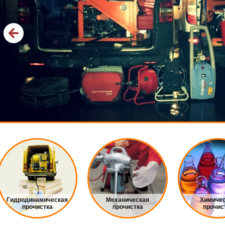
Гидродинамическая
Механическая
Химиче
прочистка
прочистка
прочис