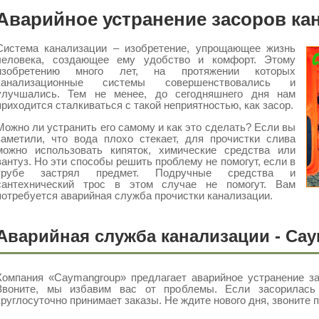
Аварийное устранение засоров ка
Система канализации – изобретение, упрощающее жизнь
человека, создающее ему удобство и комфорт. Этому
изобретению много лет, на протяжении которых
канализационные системы совершенствовались и
улучшались. Тем не менее, до сегодняшнего дня нам
приходится сталкиваться с такой неприятностью, как засор.
Можно ли устранить его самому и как это сделать? Если вы
заметили, что вода плохо стекает, для прочистки слива
можно использовать кипяток, химические средства или
вантуз. Но эти способы решить проблему не помогут, если в
трубе застрял предмет. Подручные средства и
сантехнический трос в этом случае не помогут. Вам
потребуется аварийная служба прочистки канализации.
Аварийная служба канализации - Ca
Компания «Caymangroup» предлагает аварийное устранение за
Звоните, мы избавим вас от проблемы. Если засорилась 
круглосуточно принимает заказы. Не ждите нового дня, звоните 