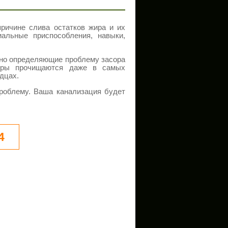
причине слива остатков жира и их
альные приспособления, навыки,
но определяющие проблему засора
оры прочищаются даже в самых
дцах.
роблему. Ваша канализация будет
4