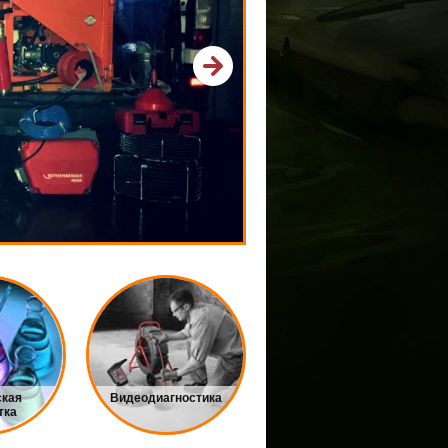
ская
Видеодиагностика
тка