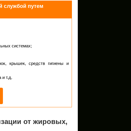
й службой путем
льных системах;
нок, крышек, средств гигиены и
и т.д.
зации от жировых,